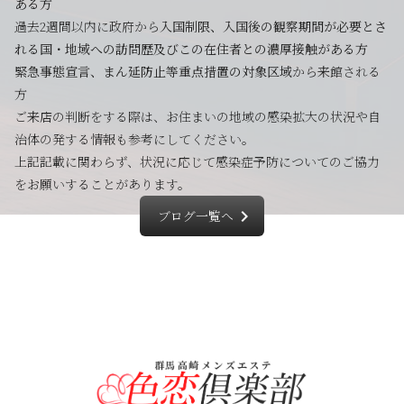
ある方
過去2週間以内に政府から
入国制限、入国後の観察期間が必要とさ
れる国・地域への訪問歴及びこの在住者との濃厚接触がある方
緊急事態宣言、まん延防止等重点措置の対象区域
から来館される
方
ご来店の判断をする際は、お住まいの地域の感染拡大の状況や自
治体の発する情報も参考にしてください。
上記記載に関わらず、状況に応じて感染症予防についてのご協力
をお願いすることがあります。
chevron_right
ブログ一覧へ