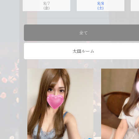
8/7
8/8
(金)
(土)
全て
太田ルーム
脇がセク
色白もちもちお肌の女の子