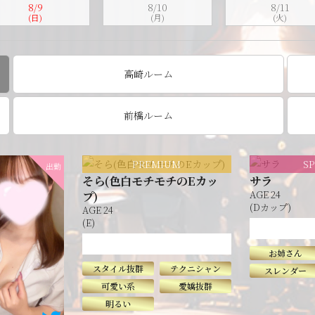
8/9
8/10
8/11
(日)
(月)
(火)
高崎ルーム
前橋ルーム
PREMIUM
S
出勤
そら(色白モチモチのEカッ
サラ
プ)
AGE 24
(Dカップ)
AGE 24
(E)
シーなお姉さん
お姉さん
スタイル抜群
テクニシャン
スレンダー
可愛い系
愛嬌抜群
明るい