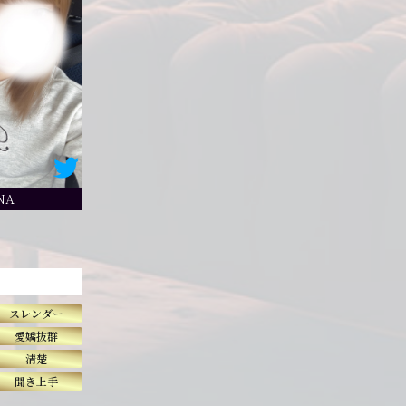
NA
スレンダー
愛嬌抜群
清楚
聞き上手