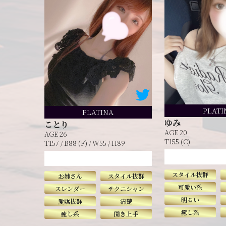
PLATI
PLATINA
ゆみ
ことり
AGE 20
AGE 26
T155 (C)
T157 / B88 (F) / W55 / H89
系」
スタイル抜群
お姉さん
スタイル抜群
可愛い系
スレンダー
テクニシャン
明るい
愛嬌抜群
清楚
癒し系
癒し系
聞き上手