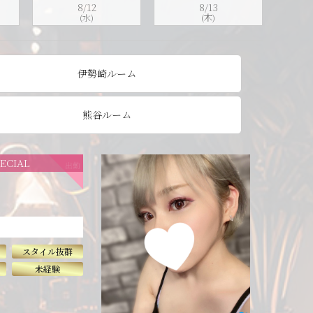
8/12
8/13
(水)
(木)
伊勢崎ルーム
熊谷ルーム
PECIAL
出勤
スタイル抜群
未経験