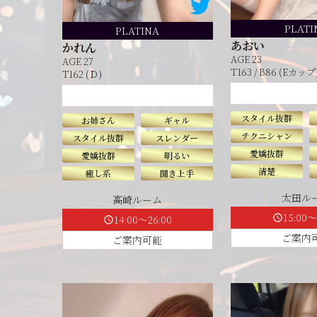
PLATI
PLATINA
あおい
かれん
AGE 23
AGE 27
T163 / B86 (Eカップ)
T162 (Ｄ)
スタイル抜群
お姉さん
ギャル
テクニシャン
スタイル抜群
スレンダー
愛嬌抜群
愛嬌抜群
明るい
清楚
癒し系
聞き上手
太田ル
高崎ルーム
15:00～
schedule
14:00～26:00
schedule
ご案内
ご案内可能