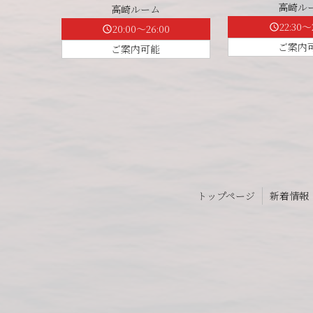
高崎ル
高崎ルーム
22:30～
schedule
20:00～26:00
schedule
ご案内
ご案内可能
トップページ
新着情報