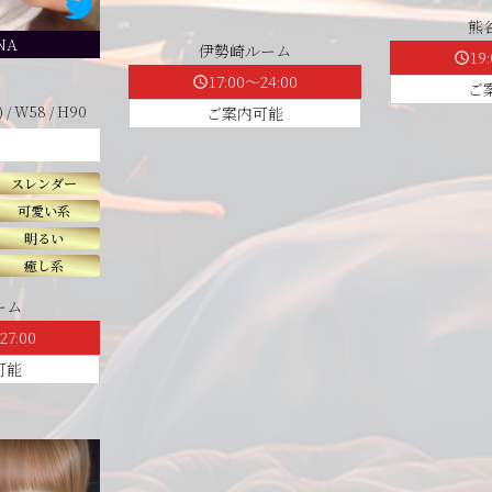
熊
NA
伊勢崎ルーム
19
schedule
17:00～24:00
schedule
ご
 / W58 / H90
ご案内可能
スレンダー
可愛い系
明るい
癒し系
ーム
27:00
可能