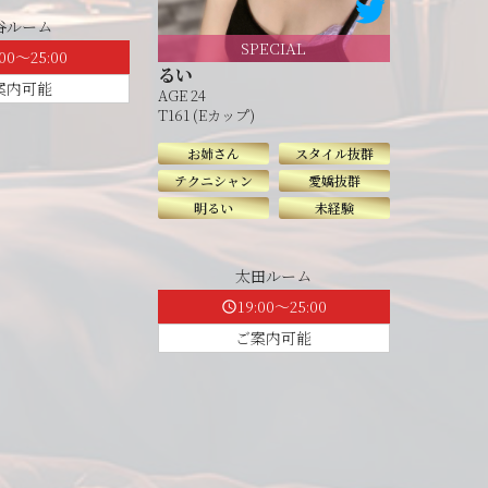
谷ルーム
SPECIAL
:00～25:00
るい
案内可能
AGE 24
T161 (Eカップ)
お姉さん
スタイル抜群
テクニシャン
愛嬌抜群
明るい
未経験
太田ルーム
19:00～25:00
schedule
ご案内可能