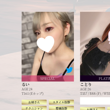
SPECIAL
PLATI
るい
ことり
AGE 24
AGE 26
T161 (Eカップ)
T157 / B88 (F) / W5
お姉さん
スタイル抜群
テクニシャン
愛嬌抜群
お姉さん