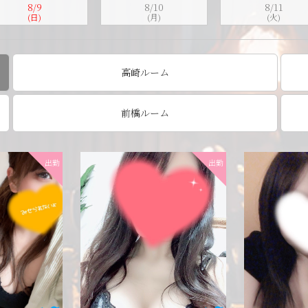
8/9
8/10
8/11
(日)
(月)
(火)
高崎ルーム
前橋ルーム
出勤
出勤