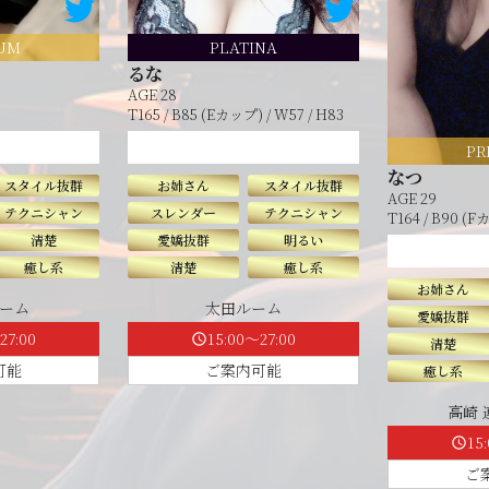
UM
PLATINA
るな
AGE 28
T165 / B85 (Eカップ) / W57 / H83
PR
なつ
スタイル抜群
お姉さん
スタイル抜群
AGE 29
テクニシャン
スレンダー
テクニシャン
T164 / B90 (F
清楚
愛嬌抜群
明るい
癒し系
清楚
癒し系
お姉さん
ーム
太田ルーム
愛嬌抜群
27:00
15:00～27:00
schedule
清楚
可能
ご案内可能
癒し系
高崎
15
schedule
ご