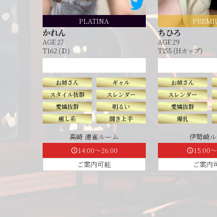
PLATINA
PREMI
かれん
ちひろ
AGE 27
AGE 29
T162 (Ｄ)
T155 (Hカップ)
お姉さん
ギャル
お姉さん
スタイル抜群
スレンダー
スレンダー
愛嬌抜群
明るい
愛嬌抜群
癒し系
聞き上手
爆乳
高崎 連雀ルーム
伊勢崎ル
14:00～26:00
15:00～
schedule
schedule
ご案内可能
ご案内