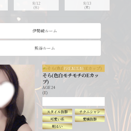
8/12
8/13
(水)
(木)
伊勢崎ルーム
熊谷ルーム
PREMIUM
そら(色白モチモチのEカッ
プ)
AGE 24
(E)
スタイル抜群
テクニシャン
可愛い系
愛嬌抜群
明るい