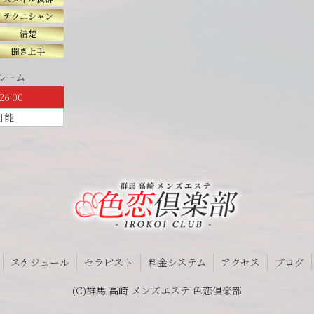
テクニシャン
清楚
聞き上手
ルーム
26:00
可能
スケジュール
セラピスト
料金システム
アクセス
ブログ
(C)群馬 高崎 メンズエステ 色恋倶楽部