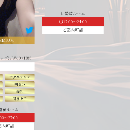
伊勢崎ルーム
17:00～24:00
schedule
ご案内可能
EMIUM
カップ) / W60 / H88
テクニシャン
明るい
爆乳
聞き上手
 連雀ルーム
:00～27:00
案内可能