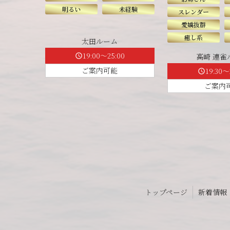
明るい
未経験
スレンダー
愛嬌抜群
癒し系
太田ルーム
19:00～25:00
高崎 連雀
schedule
ご案内可能
19:30～
schedule
ご案内
トップページ
新着情報