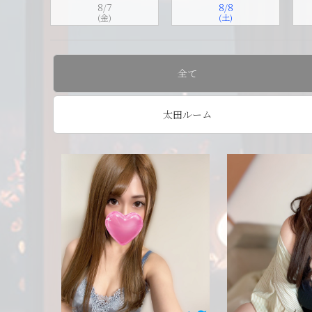
8/7
8/8
(金)
(土)
全て
太田ルーム