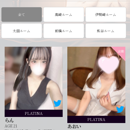
全て
高崎ルーム
伊勢崎ルーム
太田ルーム
前橋ルーム
熊谷ルーム
出勤
PLATINA
PLATINA
らん
あおい
AGE 21