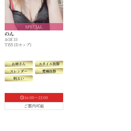
SPECIAL
のん
AGE 33
T155 (Dカップ)
お姉さん
スタイル抜群
スレンダー
愛嬌抜群
明るい
16:00～23:00
schedule
ご案内可能