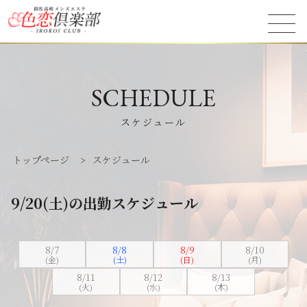
SCHEDULE
スケジュール
トップページ
>
スケジュール
9/20(土)の出勤スケジュール
8/7
8/8
8/9
8/10
(金)
(土)
(日)
(月)
8/11
8/12
8/13
(火)
(水)
(木)