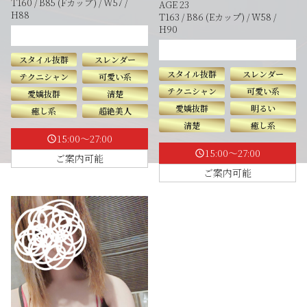
T160 / B85 (Fカップ) / W57 /
AGE 23
H88
T163 / B86 (Eカップ) / W58 /
H90
スタイル抜群
スレンダー
スタイル抜群
スレンダー
テクニシャン
可愛い系
テクニシャン
可愛い系
愛嬌抜群
清楚
愛嬌抜群
明るい
癒し系
超絶美人
清楚
癒し系
15:00～27:00
schedule
15:00～27:00
schedule
ご案内可能
ご案内可能