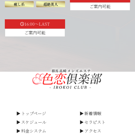
癒し系
超絶美人
ご案内可能
16:00～LAST
schedule
ご案内可能
トップページ
新着情報
スケジュール
セラピスト
料金システム
アクセス