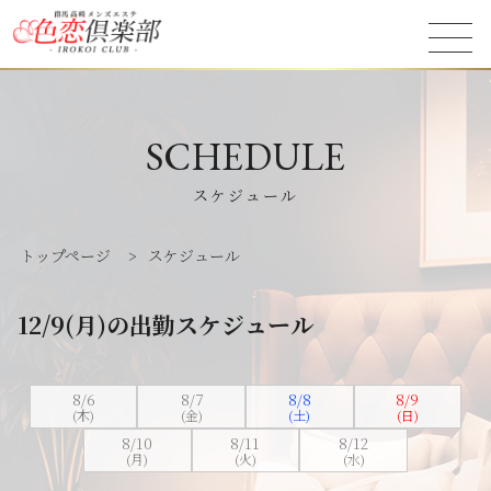
SCHEDULE
スケジュール
トップページ
>
スケジュール
12/9(月)の出勤スケジュール
8/6
8/7
8/8
8/9
(木)
(金)
(土)
(日)
8/10
8/11
8/12
(月)
(火)
(水)