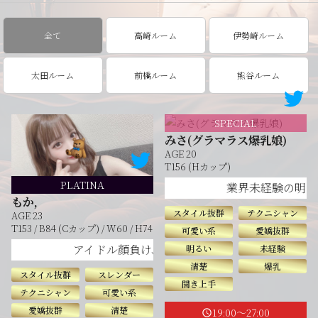
全て
高崎ルーム
伊勢崎ルーム
太田ルーム
前橋ルーム
熊谷ルーム
SPECIAL
みさ(グラマラス爆乳娘)
AGE 20
T156 (Hカップ)
PLATINA
業界未経験の明るい
もか,
スタイル抜群
テクニシャン
AGE 23
T153 / B84 (Cカップ) / W60 / H74
可愛い系
愛嬌抜群
アイドル顔負け、もかさんと過ごす至福のオイル密
明るい
未経験
清楚
爆乳
スタイル抜群
スレンダー
聞き上手
テクニシャン
可愛い系
愛嬌抜群
清楚
19:00～27:00
schedule