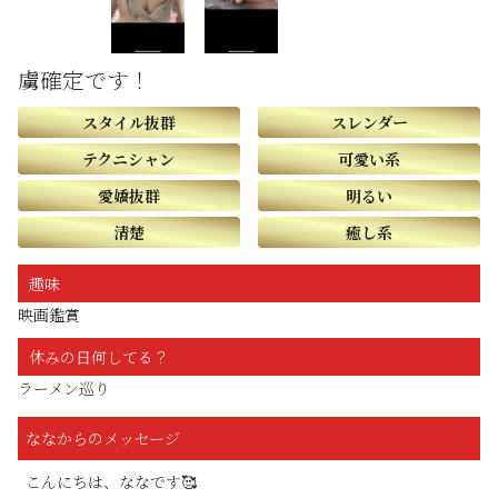
虜確定です！
スタイル抜群
スレンダー
テクニシャン
可愛い系
愛嬌抜群
明るい
清楚
癒し系
趣味
映画鑑賞
休みの日何してる？
ラーメン巡り
ななからのメッセージ
こんにちは、ななです🥰