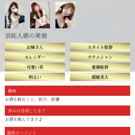
芸能人級の美貌
お姉さん
スタイル抜群
スレンダー
テクニシャン
可愛い系
愛嬌抜群
明るい
超絶美人
趣味
お酒を飲むこと、旅行、読書
休みの日何してる？
お酒を飲んでます♪
店長のコメント