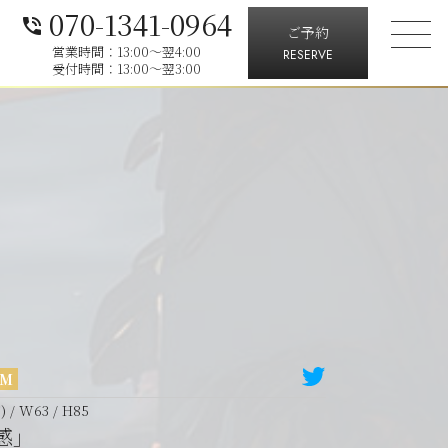
070-1341-0964
phone_in_talk
ご予約
営業時間：13:00～翌4:00
RESERVE
受付時間：13:00～翌3:00
UM
F) / W63 / H85
感」