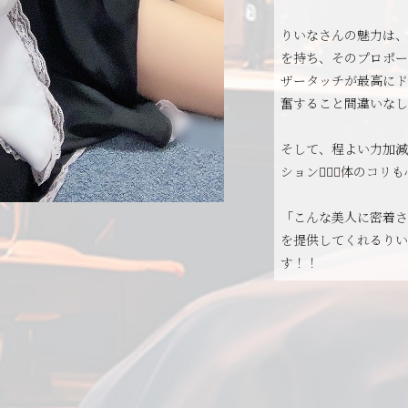
りいなさんの魅力は、
を持ち、そのプロポー
ザータッチが最高にド
奮すること間違いなしで
そして、程よい力加減
ション💆‍♂️✨体の
「こんな美人に密着さ
を提供してくれるりい
す！！