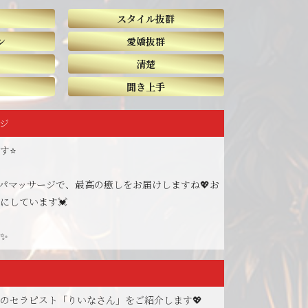
スタイル抜群
ン
愛嬌抜群
清楚
聞き上手
ジ
⭐️
パマッサージで、最高の癒しをお届けしますね💖お
にしています💓
✨
のセラピスト「りいなさん」をご紹介します💖